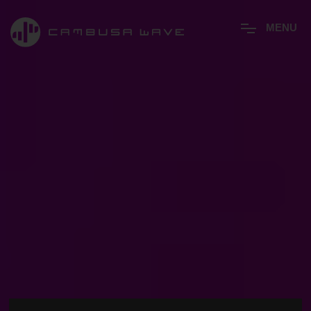
M
E
N
U